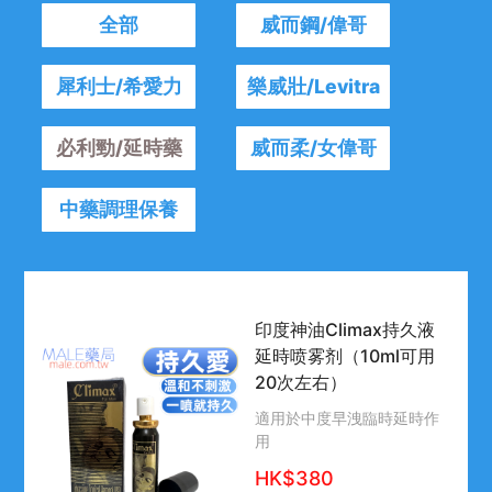
全部
威而鋼/偉哥
犀利士/希愛力
樂威壯/Levitra
必利勁/延時藥
威而柔/女偉哥
中藥調理保養
印度神油Climax持久液
延時喷雾剂（10ml可用
20次左右）
適用於中度早洩臨時延時作
用
HK$380