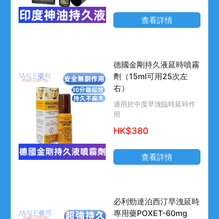
查看詳情
德國金剛持久液延時噴霧
劑（15ml可用25次左
右）
適用於中度早洩臨時延時作
用
HK$380
查看詳情
必利勁達泊西汀早洩延時
專用藥POXET-60mg