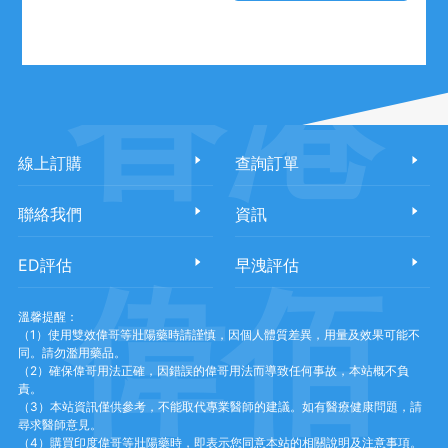
香港
線上訂購
查詢訂單
聯絡我們
資訊
ED評估
早洩評估
偉佰
溫馨提醒：
（1）使用雙效偉哥等壯陽藥時請謹慎，因個人體質差異，用量及效果可能不
同。請勿濫用藥品。
（2）確保偉哥用法正確，因錯誤的偉哥用法而導致任何事故，本站概不負
責。
（3）本站資訊僅供參考，不能取代專業醫師的建議。如有醫療健康問題，請
尋求醫師意見。
（4）購買印度偉哥等壯陽藥時，即表示您同意本站的相關說明及注意事項。