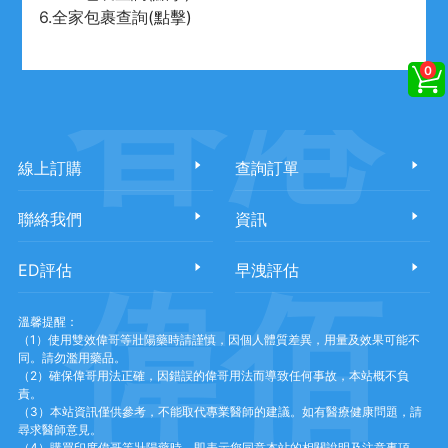
6.全家包裹查詢
(點擊)
香港
線上訂購
查詢訂單
聯絡我們
資訊
ED評估
早洩評估
偉佰
溫馨提醒：
（1）使用雙效偉哥等壯陽藥時請謹慎，因個人體質差異，用量及效果可能不
同。請勿濫用藥品。
（2）確保偉哥用法正確，因錯誤的偉哥用法而導致任何事故，本站概不負
責。
（3）本站資訊僅供參考，不能取代專業醫師的建議。如有醫療健康問題，請
尋求醫師意見。
（4）購買印度偉哥等壯陽藥時，即表示您同意本站的相關說明及注意事項。