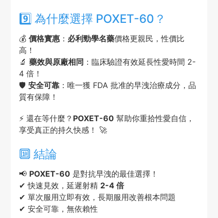
9️⃣ 為什麼選擇 POXET-60？
💰
價格實惠
：
必利勁學名藥
價格更親民，性價比
高！
🔬
藥效與原廠相同
：臨床驗證有效延長性愛時間 2-
4 倍！
🛡️
安全可靠
：唯一獲 FDA 批准的早洩治療成分，品
質有保障！
⚡ 還在等什麼？
POXET-60
幫助你重拾性愛自信，
享受真正的持久快感！ 🚀
🔟 結論
📢
POXET-60
是對抗早洩的最佳選擇！
✔ 快速見效，延遲射精
2-4 倍
✔ 單次服用立即有效，長期服用改善根本問題
✔ 安全可靠，無依賴性