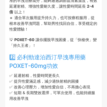
准的早洩治療成分，能夠通過調節血清素濃度，有效
延遲射精、增強性愛耐久度，讓性愛時間延長
2-4
倍
以上！
🔹 適合單次服用提升持久力，也可按療程服用，從
根本改善早洩問題，幫助男性找回自信，享受穩定的
性愛體驗！
💡
POXET-60
讓你擺脫早洩困擾，從「快槍俠」變
「持久王者」！
2️⃣ 必利勁達泊西汀早洩專用藥
POXET-60mg功效
✅ 延遲射精，性愛時間更長久
✅ 提升性愛滿足感，減少過快射精的困擾
✅ 改善心理壓力，增加性愛自信，不再擔心表現
✅ 短期 & 長期雙效選擇，可單次使用，也能持續服
用改善早洩