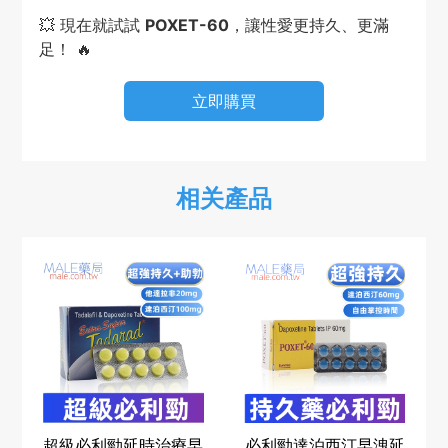
💥 現在就試試
POXET-60
，讓性愛更持久、更滿
足！ 🔥
立即購買
相关產品
超級必利勁延時治療早
必利勁達泊西汀早洩延