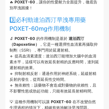
🔥
POXET-60
，讓你的性愛耐力全面提升，徹底告
別早洩困擾！
3️⃣必利勁達泊西汀早洩專用藥
POXET-60mg作用機制
🔬
POXET-60
的作用機制是基於
達泊西汀
（Dapoxetine）
，它是一種選擇性血清素再攝取抑
制劑（SSRI），專門用於延遲射精。
🔹 提高血清素濃度：達泊西汀能增加大腦中的血清
素水平，這樣可以有效延長射精的反應時間，達到延
遲射精的效果。
🔹 抑制射精反射：通過作用於神經系統，延緩射精
反射的發生，從而延長性交時間。
🔹 無依賴性：該藥物不會造成對藥物的依賴性，且
不影響性慾或勃起功能，只能有效延長射精時間。
💡 這種作用機制可以讓
POXET-60
在不改變自然
生理過程的情況下，精確有效地解決早洩問題。