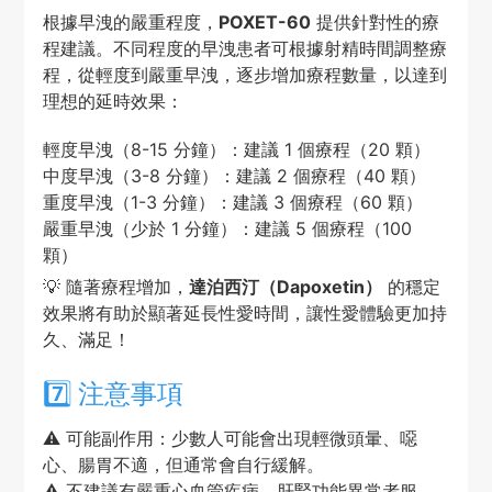
根據早洩的嚴重程度，
POXET-60
提供針對性的療
程建議。不同程度的早洩患者可根據射精時間調整療
程，從輕度到嚴重早洩，逐步增加療程數量，以達到
理想的延時效果：
輕度早洩（8-15 分鐘）：建議 1 個療程（20 顆）
中度早洩（3-8 分鐘）：建議 2 個療程（40 顆）
重度早洩（1-3 分鐘）：建議 3 個療程（60 顆）
嚴重早洩（少於 1 分鐘）：建議 5 個療程（100
顆）
💡 隨著療程增加，
達泊西汀（Dapoxetin）
的穩定
效果將有助於顯著延長性愛時間，讓性愛體驗更加持
久、滿足！
7️⃣ 注意事項
⚠️ 可能副作用：少數人可能會出現輕微頭暈、噁
心、腸胃不適，但通常會自行緩解。
⚠️ 不建議有嚴重心血管疾病、肝腎功能異常者服