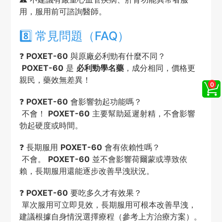
用，服用前可諮詢醫師。
8️⃣ 常見問題（FAQ）
❓
POXET-60
與原廠必利勁有什麼不同？
POXET-60
是
必利勁學名藥
，成分相同，價格更
親民，藥效無差異！
❓
POXET-60
會影響勃起功能嗎？
不會！
POXET-60
主要幫助延遲射精，不會影響
勃起硬度或時間。
❓ 長期服用
POXET-60
會有依賴性嗎？
不會。
POXET-60
並不會影響荷爾蒙或導致依
賴，長期服用還能逐步改善早洩狀況。
❓
POXET-60
要吃多久才有效果？
單次服用可立即見效，長期服用可根本改善早洩，
建議根據自身情況選擇療程（參考上方治療方案）。