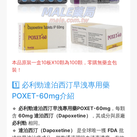
本品原裝一盒10板X10顆為100顆，零購無藥盒包
裝！
1️⃣ 必利勁達泊西汀早洩專用藥
POXET-60mg介紹
🔹
必利勁達泊西汀早洩專用藥POXET-60mg
，每顆
含
60mg 達泊西汀（Dapoxetine）
，其成分與原廠
必利勁
相同。
🔹
達泊西汀（Dapoxetine）
是全球唯一獲
FDA
批