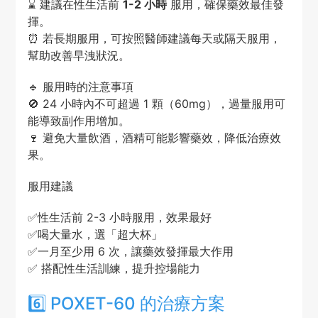
⌛ 建議在性生活前
1-2 小時
服用，確保藥效最佳發
揮。
⏰ 若長期服用，可按照醫師建議每天或隔天服用，
幫助改善早洩狀況。
🔹 服用時的注意事項
🚫 24 小時內不可超過 1 顆（60mg），過量服用可
能導致副作用增加。
🍷 避免大量飲酒，酒精可能影響藥效，降低治療效
果。
服用建議
✅性生活前 2-3 小時服用，效果最好
✅喝大量水，選「超大杯」
✅一月至少用 6 次，讓藥效發揮最大作用
✅ 搭配性生活訓練，提升控場能力
6️⃣ POXET-60 的治療方案