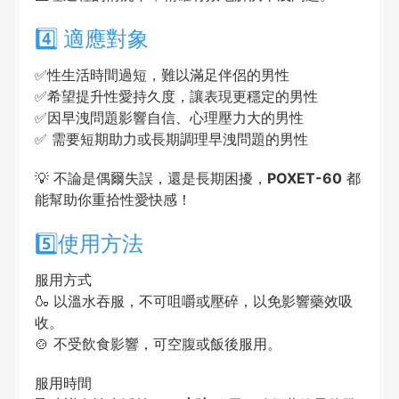
4️⃣ 適應對象
✅性生活時間過短，難以滿足伴侶的男性
✅希望提升性愛持久度，讓表現更穩定的男性
✅因早洩問題影響自信、心理壓力大的男性
✅ 需要短期助力或長期調理早洩問題的男性
💡 不論是偶爾失誤，還是長期困擾，
POXET-60
都
能幫助你重拾性愛快感！
5️⃣使用方法
服用方式
🍶 以溫水吞服，不可咀嚼或壓碎，以免影響藥效吸
收。
🍲 不受飲食影響，可空腹或飯後服用。
服用時間