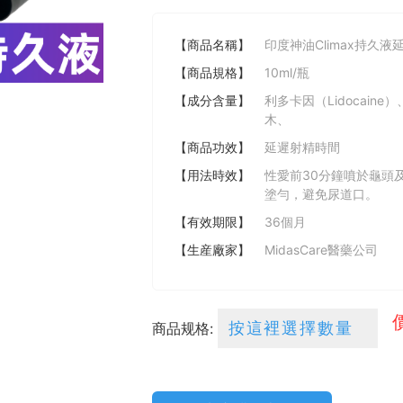
【商品名稱】
印度神油Climax持久液
【商品規格】
10ml/瓶
【成分含量】
利多卡因（Lidocai
木、
【商品功效】
延遲射精時間
【用法時效】
性愛前30分鐘噴於龜頭及
塗勻，避免尿道口。
【有效期限】
36個月
【生産廠家】
MidasCare醫藥公司
商品规格: