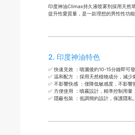
印度神油Climax持久液喷雾剂採用
提升性愛質量，是一款理想的男性性功能
2. 印度神油特色
✅ 快速見效 ：噴灑後約10-15分鐘即
✅ 温和配方 ：採用天然植物成分，減少
✅ 不影響快感 ：僅降低敏感度，不影
✅ 方便使用 ：噴霧設計，精準控制用量
✅ 隱蔽包裝 ：低調簡約設計，保護隱私