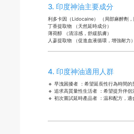
3. 印度神油主要成分
利多卡因（Lidocaine） （局部麻醉
丁香提取物 （天然延時成分）
薄荷醇 （清涼感，舒緩肌膚）
人蔘提取物 （促進血液循環，增強耐力
4. 印度神油適用人群
🔹 早洩困擾者 ：希望延長性行為時間的
🔹 追求高質量性生活者 ：希望提升伴
🔹 初次嘗試延時產品者 ：温和配方，