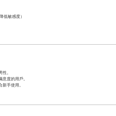
劑，降低敏感度）
）
男性。
侶滿意度的用戶。
適合新手使用。