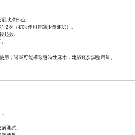
及冠狀溝部位。
噴灑1-2次（初次使用建議少量測試）。
鐘後起效。
行。
分鐘使用；過量可能導致暫時性麻木，建議逐步調整用量。
 。
皮膚測試。
影響效果。