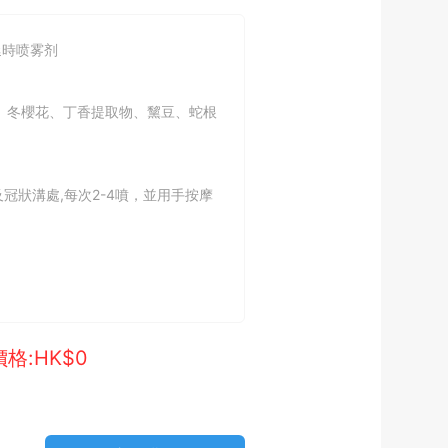
延時喷雾剂
ne）、冬櫻花、丁香提取物、黧豆、蛇根
冠狀溝處,每次2-4噴，並用手按摩
價格:HK$
0