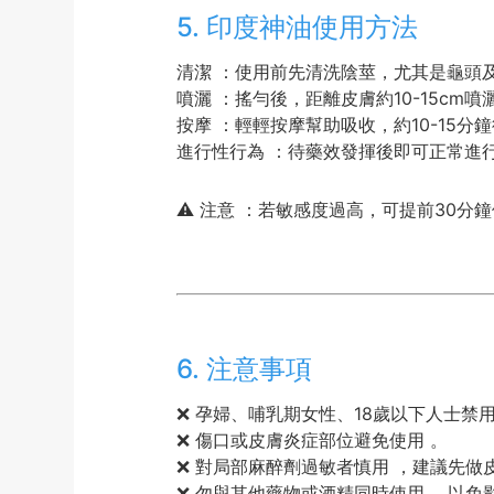
5. 印度神油使用方法
清潔 ：使用前先清洗陰莖，尤其是龜頭
噴灑 ：搖勻後，距離皮膚約10-15cm
按摩 ：輕輕按摩幫助吸收，約10-15分
進行性行為 ：待藥效發揮後即可正常進
⚠ 注意 ：若敏感度過高，可提前30
6. 注意事項
❌ 孕婦、哺乳期女性、18歲以下人士禁用
❌ 傷口或皮膚炎症部位避免使用 。
❌ 對局部麻醉劑過敏者慎用 ，建議先做
❌ 勿與其他藥物或酒精同時使用 ，以免