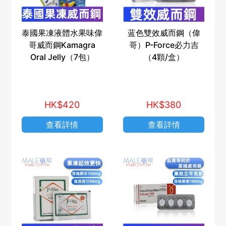
泰國果凍液體水果味偉
蓝色雙效威而鋼（偉
哥威而鋼Kamagra
哥）P-Force必力吉
Oral Jelly（7包）
（4顆/盒）
HK$420
HK$380
查看詳情
查看詳情