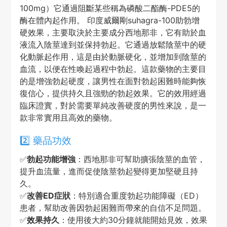
100mg）它通過阻斷某些稱為磷酸二酯酶-PDE5的
酶在體內起作用。 印度威爾剛suhagra-100助勃增
硬效果，主要取決於主要成分西地那非，它有助於血
液流入陰莖達到並保持勃起。它通過放鬆陰莖中的硬
化動脈起作用，這是由於動脈硬化，並增加到陰莖的
血流，以便在性喚起過程中勃起。這款藥物的主要目
的是增強勃起硬度，讓男性在面對勃起困難時能夠恢
復信心，提供持久且強勁的勃起效果。它的效用經過
臨床證實，對於需要單純改善硬度的男性來說，是一
款非常實用且高效的藥物。
2️⃣ 藥品功效
✅
勃起功能增強
：西地那非可幫助擴張陰莖的血管，
提升血流量，進而促使陰莖勃起變得更加堅硬且持
久。
✅
改善ED症狀
：特別適合重度勃起功能障礙（ED）
患者，幫助改善因勃起困難而帶來的自信不足問題。
✅
效果持久
：使用後大約30分鐘就能開始見效，效果