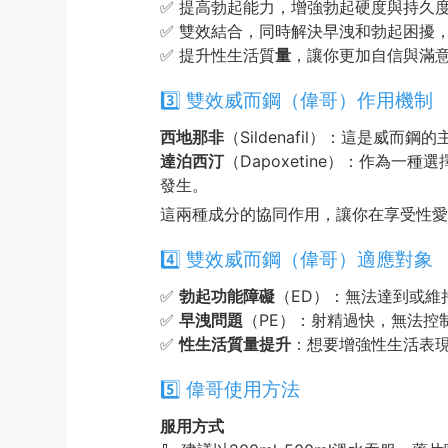
✅ 提高勃起能力，增強勃起硬度與持久
✅ 雙效結合，同時解決早洩和勃起困擾
✅ 提升性生活質
量
，讓你更加自信與滿
3️⃣ 雙效威而鋼（偉哥）作用機制
西地那非
（Sildenafil）：這是
達泊西汀
（Dapoxetine）：作為
發生。
這兩種成分的協同作用，讓你在享受性愛
4️⃣ 雙效威而鋼（偉哥）適應對象
✅
勃起功能障礙
（ED）：無法達到或維
✅
早洩問題
（PE）：射精過快，無法控
✅
性生活質量提升
：想要增強性生活表
5️⃣ 偉哥使用方法
服用方式