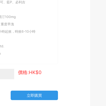
可、藍P、必利吉
西汀100mg
 重度早洩
小時起效，時效6-10小時
td.
n
價格:HK$
0
立即購買