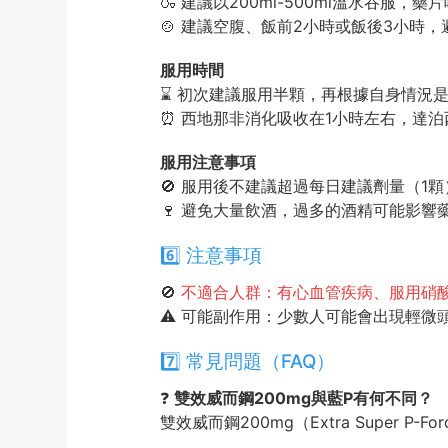
🍶 建議以200ml-500ml溫水吞服
🍲 建議空腹、飯前2小時或飯後3小時
服用時間
⌛ 初次建議服用半顆，再根據自身情況是
⏰ 西地那非消化吸收在1小時左右，達
服用注意事項
🚫 服用後不建議超過每日建議劑量（1
🍷 避免大量飲酒，過多的酒精可能影響
6️⃣ 注意事項
🚫
不適合人群：有心血管疾病、服用硝
⚠️ 可能副作用：少數人可能會出現輕
7️⃣ 常見問題（FAQ）
❓
雙效威而鋼200mg與藍P有何不同？
雙效威而鋼200mg（Extra Supe