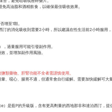
，藥片味苦，避免咀嚼或壓碎藥片。
，避免高油脂和酒精飲食，以確保最佳吸收效果。
否增至1顆。
泊西汀的消化吸收則需要2小時，所以建議在性生活前2小時服用
顆），過量服用可能引發副作用。
藥效，並增加副作用風險。
酸鹽類藥物、肝腎功能不全者需謹慎使用。
微頭暈、噁心、腸胃不適，但通常會自行緩解。需要加快緩解可大
r P-Force）是藍P的升級版，含有更高劑量的西地那非和達泊西