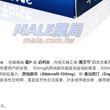
ce
，也被稱為
藍P
或
必利吉
，內地又稱之為“
萬艾可
”因其含量
用戶的珍寶。 100mg的西地那非能提供超強的硬度，100mg
強悍的征服力。
西地那非（Sildenafil 100mg）
和
達泊西汀（Dapo
延長性交時間，還是提升性生活質量。許多使用者反映，服用後
持久。