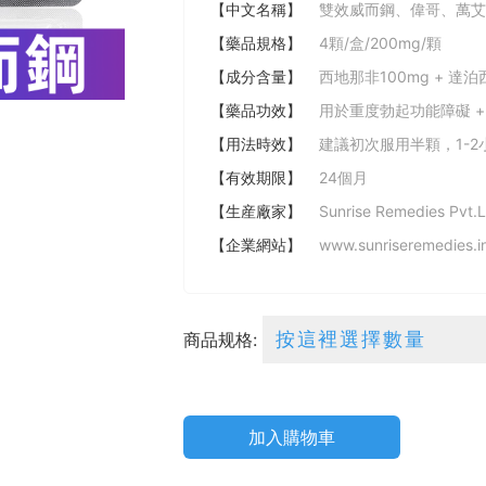
【中文名稱】
雙效威而鋼、偉哥、萬艾
【藥品規格】
4顆/盒/200mg/顆
【成分含量】
西地那非100mg + 達泊
【藥品功效】
用於重度勃起功能障礙 +
【用法時效】
建議初次服用半顆，1-2
【有效期限】
24個月
【生産廠家】
Sunrise Remedies Pvt.L
【企業網站】
www.sunriseremedies.i
商品规格:
加入購物車