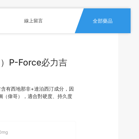
線上留言
全部藥品
P-Force必力吉
力吉含有西地那非+達泊西汀成分，因
鋼（偉哥），適合對硬度、持久度
00mg