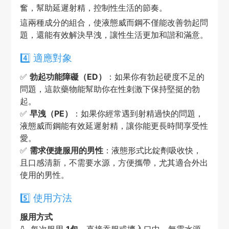
奮，幫助延遲射精，控制性生活的節奏。
這兩種成分的組合，使液態威而鋼不僅能改善勃起問
題，還能有效解決早洩，讓性生活更加和諧和滿意。
4️⃣ 適應對象
✅
勃起功能障礙（ED）
：如果你有勃起硬度不足的
問題，這款藥物能幫助你在性刺激下保持堅挺的勃
起。
✅
早洩（PE）
：如果你經常遇到射精過快的問題，
液態威而鋼能有效延遲射精，讓你能更長時間享受性
愛。
✅
需求便捷服用的男性
：液態形式比錠劑吸收快，
且口感清新，不需要水源，方便攜帶，尤其適合外出
使用的男性。
5️⃣ 使用方法
服用方式