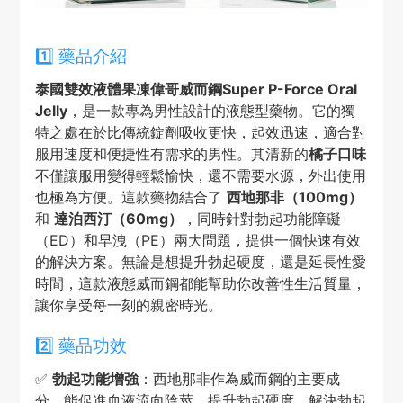
1️⃣ 藥品介紹
泰國雙效液體果凍偉哥威而鋼Super P-Force Oral
Jelly
，是一款專為男性設計的液態型藥物。它的獨
特之處在於比傳統錠劑吸收更快，起效迅速，適合對
服用速度和便捷性有需求的男性。其清新的
橘子口味
不僅讓服用變得輕鬆愉快，還不需要水源，外出使用
也極為方便。這款藥物結合了
西地那非（100mg）
和
達泊西汀（60mg）
，同時針對勃起功能障礙
（ED）和早洩（PE）兩大問題，提供一個快速有效
的解決方案。無論是想提升勃起硬度，還是延長性愛
時間，這款液態威而鋼都能幫助你改善性生活質量，
讓你享受每一刻的親密時光。
2️⃣ 藥品功效
✅
勃起功能增強
：西地那非作為威而鋼的主要成
分，能促進血液流向陰莖，提升勃起硬度，解決勃起