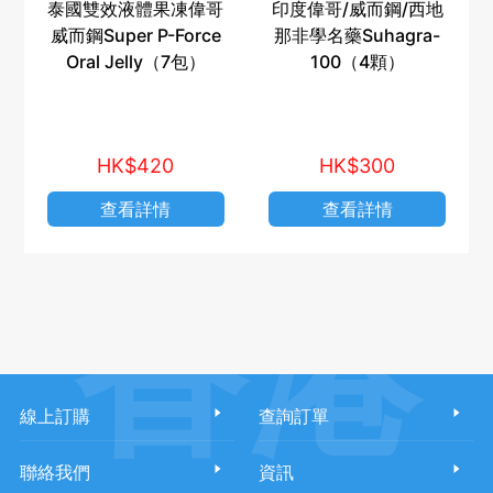
泰國雙效液體果凍偉哥
印度偉哥/威而鋼/西地
威而鋼Super P-Force
那非學名藥Suhagra-
Oral Jelly（7包）
100（4顆）
HK$420
HK$300
查看詳情
查看詳情
香港
線上訂購
查詢訂單
聯絡我們
資訊