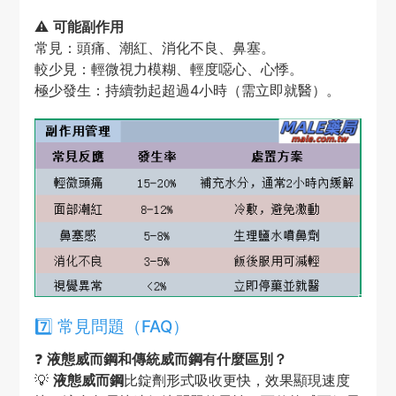
⚠️
可能副作用
常見：頭痛、潮紅、消化不良、鼻塞。
較少見：輕微視力模糊、輕度噁心、心悸。
極少發生：持續勃起超過4小時（需立即就醫）。
7️⃣ 常見問題（FAQ）
❓
液態威而鋼和傳統威而鋼有什麼區別？
💡
液態威而鋼
比錠劑形式吸收更快，效果顯現速度