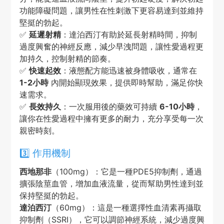
功能障礙問題，讓男性在性刺激下更容易達到並維持
堅挺的勃起。
✅
延遲射精
：達泊西汀有助於延長射精時間，抑制
過度興奮的神經反應，減少早洩問題，讓性愛過程更
加持久，控制射精的節奏。
✅
快速起效
：液態配方能迅速被身體吸收，通常在
1-2小時
內開始顯現效果，提供即時幫助，滿足你快
速需求。
✅
長效持久
：一次服用後的藥效可持續
6-10小時
，
讓你在性愛過程中擁有更多的耐力，充分享受每一次
親密時刻。
3️⃣ 作用機制
西地那非
（100mg）：它是一種PDE5抑制劑，通過
擴張陰莖血管，增加血液流量，從而幫助男性達到並
保持堅挺的勃起。
達泊西汀
（60mg）：這是一種選擇性血清素再攝取
抑制劑（SSRI），它可以調節神經系統，減少過度興