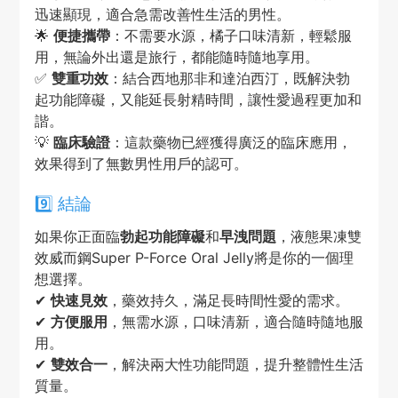
迅速顯現，適合急需改善性生活的男性。
🌟
便捷攜帶
：不需要水源，橘子口味清新，輕鬆服
用，無論外出還是旅行，都能隨時隨地享用。
✅
雙重功效
：結合西地那非和達泊西汀，既解決勃
起功能障礙，又能延長射精時間，讓性愛過程更加和
諧。
💡
臨床驗證
：這款藥物已經獲得廣泛的臨床應用，
效果得到了無數男性用戶的認可。
9️⃣ 結論
如果你正面臨
勃起功能障礙
和
早洩問題
，液態果凍雙
效威而鋼Super P-Force Oral Jelly將是你的一個理
想選擇。
✔
快速見效
，藥效持久，滿足長時間性愛的需求。
✔
方便服用
，無需水源，口味清新，適合隨時隨地服
用。
✔
雙效合一
，解決兩大性功能問題，提升整體性生活
質量。