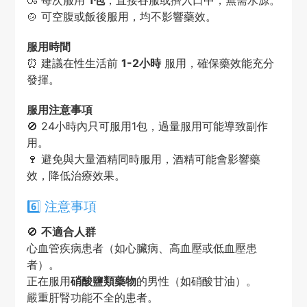
🍶 每次服用
1包
，直接吞服或擠入口中，無需水源。
🍲 可空腹或飯後服用，均不影響藥效。
服用時間
⏰ 建議在性生活前
1-2小時
服用，確保藥效能充分
發揮。
服用注意事項
🚫 24小時內只可服用1包，過量服用可能導致副作
用。
🍷 避免與大量酒精同時服用，酒精可能會影響藥
效，降低治療效果。
6️⃣ 注意事項
🚫
不適合人群
心血管疾病患者（如心臟病、高血壓或低血壓患
者）。
正在服用
硝酸鹽類藥物
的男性（如硝酸甘油）。
嚴重肝腎功能不全的患者。