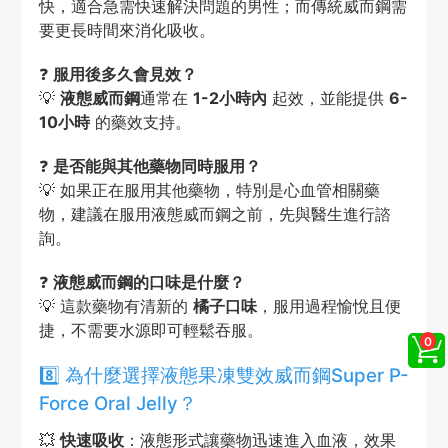
快，適合急需快速解決問題的男性；而傳統威而鋼需
要更長時間來消化吸收。
❓
服用後多久會見效？
💡
液態威而鋼
通常在
1-2小時內
起效，並能提供
6-
10小時
的藥效支持。
❓
是否能與其他藥物同時服用？
💡 如果正在服用其他藥物，特別是心血管相關藥
物，建議在服用液態威而鋼之前，先與醫生進行諮
詢。
❓
液態威而鋼的口味是什麼？
💡 這款藥物有清新的
橘子口味
，服用過程愉悅且便
捷，不需要水源即可輕鬆吞服。
8️⃣ 為什麼選擇液態果凍雙效威而鋼Super P-
Force Oral Jelly？
💥
快速吸收
：液態形式讓藥物迅速進入血液，效果