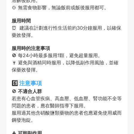
溶解後飲用。
🍲 無需食物影響，無論飯前或飯後服用都可。
服用時間
⏰ 建議在計劃進行性生活前約30分鐘服用，以確保
藥效發揮。
服用時的注意事項
🚫 每24小時最多服用1顆，避免超量服用。
🍷 避免與酒精同時服用，以降低副作用風險，並確
保藥效發揮。
6️⃣
注意事項
🚫
不適合人群
若患有心血管疾病、高血壓、低血壓、腎功能不全等
問題的患者，應在醫師指導下服用。
服用過其他含硝酸鹽類藥物的患者也應避免使用威而
鋼發泡錠。
⚠️
可能副作用