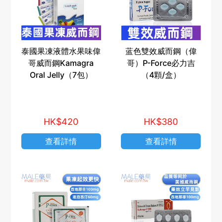
泰國果凍液體水果味偉
蓝色雙效威而鋼（偉
哥威而鋼Kamagra
哥）P-Force必力吉
Oral Jelly（7包）
（4顆/盒）
HK$420
HK$380
查看詳情
查看詳情