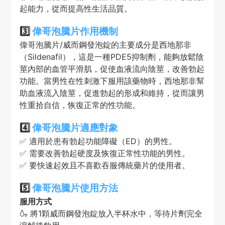
起能力，從而提高性生活品質。
3️⃣
偉哥泡騰片
作用機制
偉哥泡騰片/威而鋼發泡錠的主要成分是西地那非
（Sildenafil），這是一種PDE5抑制劑，能夠放鬆陰
莖內部的血管平滑肌，促使血液流向陰莖，改善勃起
功能。當男性在性刺激下服用該藥物時，西地那非幫
助血液流入陰莖，促進勃起的形成和維持，從而讓男
性重拾自信，恢復正常的性功能。
4️⃣
偉哥泡騰片
適應對象
✅ 適用於患有勃起功能障礙（ED）的男性。
✅ 需要改善勃起硬度及恢復正常性功能的男性。
✅ 要快速起效且不喜歡吞服傳統藥片的使用者。
5️⃣
偉哥泡騰片
使用方法
服用方式
🍶 將1顆威而鋼發泡錠放入半杯水中，等待片劑完全