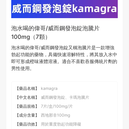
泡水喝的偉哥/威而鋼發泡錠泡騰片
100mg（7顆）
泡水喝的偉哥/威而鋼發泡錠又稱泡騰片是一款增強
勃起功能的藥物，具備快速溶解特性，將其放入水中
即可形成橙味液體溶液。適合不喜歡吞服傳統片劑的
男性使用。
【藥品名稱】
kamagra
【中文名稱】
威而鋼發泡錠、卡瑪泡騰片
【藥品規格】
7片/盒/100mg/片
【成分含量】
西地那非100mg
【藥品功效】
用於重度勃起功能障礙