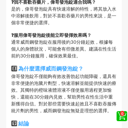
❓我不喜歡吞藥片，偉哥發泡錠適合我嗎？
是的，偉哥發泡錠具有快速溶解的特性，將其放入水
中溶解後飲用，對於不喜歡吞藥片的男性來說，是一
個非常便捷的選擇。
❓服用偉哥發泡錠後能立即發揮效果嗎？
通常威而鋼發泡錠在服用後約30分鐘起效，根據每
個人的身體狀況，可能會有些微差異。建議在性生活
前約30分鐘服用，確保效果最佳。
8️⃣
為什麼選擇威而鋼發泡錠？
偉哥發泡錠不僅能夠有效改善勃起功能障礙，還具有
非常便捷的泡騰片劑型，快速溶解並能提供快速的療
效。其獨特的橙味液體溶液不僅使服用過程更加愉
快，還能在30分鐘內見效，幫助男性在性生活中重
新獲得自信。對於那些需要快速起效且不喜歡吞服傳
統片劑的男性，威而鋼發泡錠無疑是理想的選擇。
9️⃣
結論