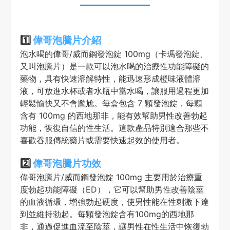
1️⃣
偉哥泡騰片介紹
泡水喝的偉哥/威而鋼發泡錠 100mg（卡瑪發泡錠、
又叫泡騰片）是一款可以泡水喝的治療性功能障礙的
藥物，具有快速溶解特性，能迅速形成橙味液體溶
液，可放進水杯或者水瓶中當水喝，讓服用過程更加
輕鬆愉快又不會尷尬。每盒包含 7 顆發泡錠，每顆
含有 100mg 的西地那非，能有效幫助男性改善勃起
功能，恢復自信的性生活。這款產品特別適合那些不
喜歡吞服傳統藥片或需要快速起效的使用者。
2️⃣
偉哥泡騰片功效
偉哥泡騰片/威而鋼發泡錠 100mg 主要用於治療重
度勃起功能障礙（ED），它可以幫助男性改善陰莖
的血液循環，增強勃起硬度，使男性能在性刺激下達
到並維持勃起。每顆發泡錠含有100mg的西地那
非，通過促進血流至陰莖，讓男性在性生活中恢復勃