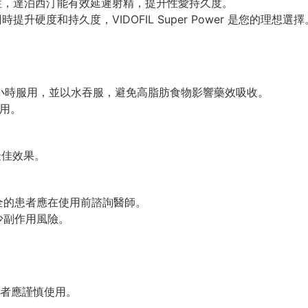
性，達泊西汀能有效延遲射精，提升性愛持久度。
升硬度和持久度，VIDOFIL Super Power 是您的理想選擇
1-2 小時服用，並以水吞服，避免高脂肪食物影響藥效吸收。
服用。
最佳效果。
不全的患者應在使用前諮詢醫師。
少副作用風險。
者應謹慎使用。