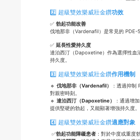
2️⃣ 超級雙效樂威壯金鑽
功效
✅
勃起功能改善
伐地那非（Vardenafil）是常見的
✅
延長性愛持久度
達泊西汀（Dapoxetine）作為選
持久度。
3️⃣ 超級雙效樂威壯金鑽
作用機制
🔹
伐地那非（Vardenafil）
：透過抑制 
對親密時刻。
🔹
達泊西汀（Dapoxetine）
：通過增加
提供堅硬的勃起，又能顯著增強持久度。
4️⃣ 超級雙效樂威壯金鑽
適應對象
✅
勃起功能障礙患者
：對於中度或重度