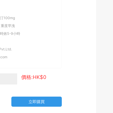
汀100mg
 重度早洩
時效5-9小時
Pvt.Ltd.
.com
價格:HK$
0
立即購買