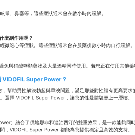
眩暈、鼻塞等，這些症狀通常會在數小時內緩解。
鑽會有什麼副作用嗎？
輕微噁心等症狀。這些症狀通常會在服藥後數小時內自行緩解。
r 金鑽時，應避免與硝酸鹽類藥物及大量酒精同時使用。若您正在使用
OFIL Super Power？
金鑽以其雙效配方，幫助男性解決勃起與早洩問題，滿足那些對性福有更
 VIDOFIL Super Power，讓您的性愛體驗更上一層樓。
per Power）結合了伐地那非和達泊西汀的雙重效果，是一款能
IDOFIL Super Power 都能為您提供穩定且高效的支持。