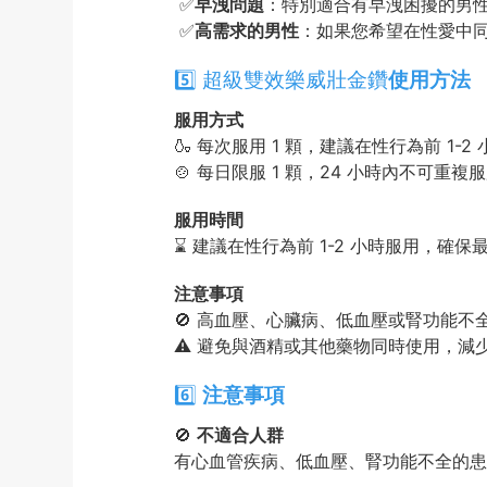
✅
早洩問題
：特別適合有早洩困擾的男
✅
高需求的男性
：如果您希望在性愛中同時提
5️⃣ 超級雙效樂威壯金鑽
使用方法
服用方式
🍶 每次服用 1 顆，建議在性行為前 
🍲 每日限服 1 顆，24 小時內不可重複
服用時間
⌛ 建議在性行為前 1-2 小時服用，確保
注意事項
🚫 高血壓、心臟病、低血壓或腎功能
⚠️ 避免與酒精或其他藥物同時使用，減
6️⃣
注意事項
🚫
不適合人群
有心血管疾病、低血壓、腎功能不全的患