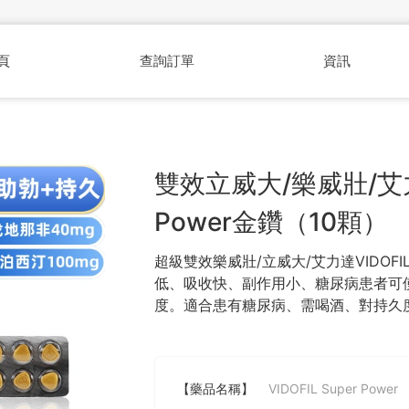
頁
查詢訂單
資訊
雙效立威大/樂威壯/艾力達
Power金鑽（10顆）
超級雙效樂威壯/立威大/艾力達VIDOFIL
低、吸收快、副作用小、糖尿病患者可
度。適合患有糖尿病、需喝酒、對持久
【藥品名稱】
VIDOFIL Super Power