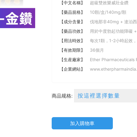
【中文名稱】
超級雙效樂威壯金鑽
【藥品規格】
10顆/盒/140mg/顆
【成分含量】
伐地那非40mg + 達泊西
【藥品功效】
用於中度勃起功能障礙 +
【用法時效】
每次1顆，1-2小時起效，
【有效期限】
36個月
【生産廠家】
Ether Pharmaceuticals 
【企業網站】
www.etherpharmaindia
商品规格:
加入購物車