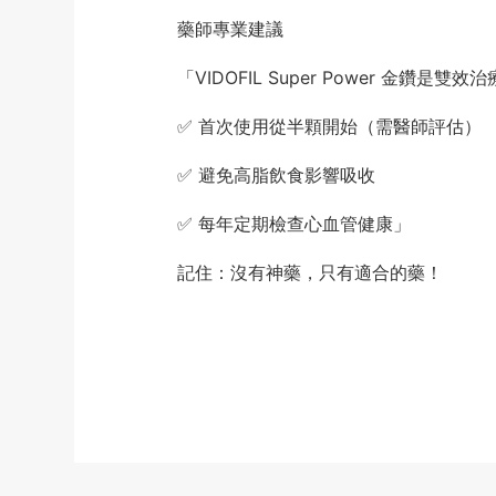
藥師專業建議
「VIDOFIL Super Power 金鑽
✅ 首次使用從半顆開始（需醫師評估）
✅ 避免高脂飲食影響吸收
✅ 每年定期檢查心血管健康」
記住：沒有神藥，只有適合的藥！