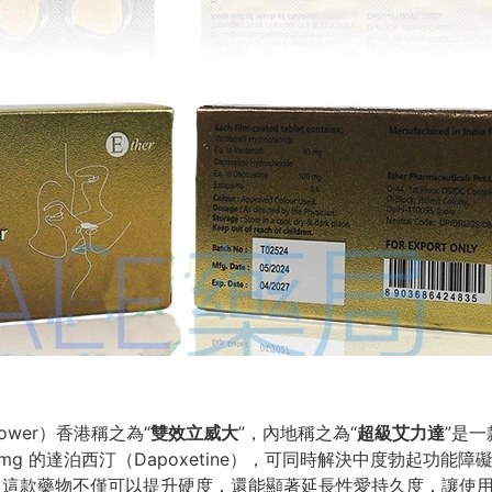
r Power）香港稱之為“
雙效立威大
”，內地稱之為“
超級艾力達
”是
和 100mg 的達泊西汀（Dapoxetine），可同時解決中度勃起功
vt. Ltd. 生產，這款藥物不僅可以提升硬度，還能顯著延長性愛持久度