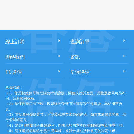
香港
線上訂購
查詢訂單
聯絡我們
資訊
ED評估
早洩評估
偉佰
溫馨提醒：
（1）使用雙效偉哥等壯陽藥時請謹慎，因個人體質差異，用量及效果可能不
同。請勿濫用藥品。
（2）確保偉哥用法正確，因錯誤的偉哥用法而導致任何事故，本站概不負
責。
（3）本站資訊僅供參考，不能取代專業醫師的建議。如有醫療健康問題，請
尋求醫師意見。
（4）購買印度偉哥等壯陽藥時，即表示您同意本站的相關說明及注意事項。
（5）請在購買前確認您已年滿18歲，或符合當地法律規定的法定年齡。