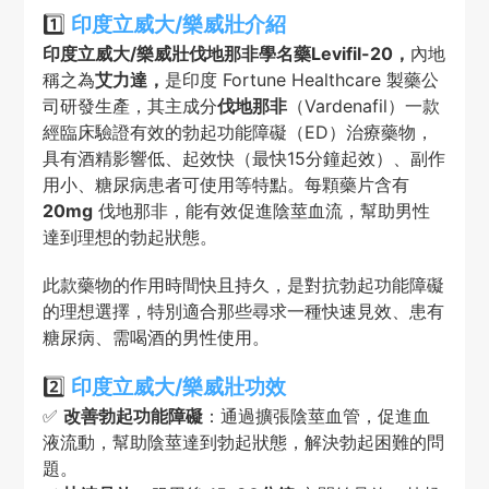
1️⃣
印度立威大/樂威壯介紹
印度立威大/樂威壯伐地那非學名藥Levifil-20，
內地
稱之為
艾力達，
是印度 Fortune Healthcare 製藥公
司研發生產，其主成分
伐地那非
（Vardenafil）一款
經臨床驗證有效的勃起功能障礙（ED）治療藥物，
具有酒精影響低、起效快（最快15分鐘起效）、副作
用小、糖尿病患者可使用等特點。每顆藥片含有
20mg
伐地那非，能有效促進陰莖血流，幫助男性
達到理想的勃起狀態。
此款藥物的作用時間快且持久，是對抗勃起功能障礙
的理想選擇，特別適合那些尋求一種快速見效、患有
糖尿病、需喝酒的男性使用。
2️⃣
印度立威大/樂威壯功效
✅
改善勃起功能障礙
：通過擴張陰莖血管，促進血
液流動，幫助陰莖達到勃起狀態，解決勃起困難的問
題。