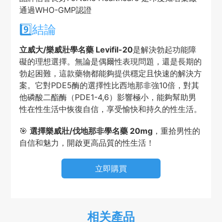
通過WHO-GMP認證
9️⃣
結論
立威大/樂威壯學名藥 Levifil-20
是解決勃起功能障
礙的理想選擇。無論是偶爾性表現問題，還是長期的
勃起困難，這款藥物都能夠提供穩定且快速的解決方
案。它對PDE5酶的選擇性比西地那非強10倍，對其
他磷酸二酯酶（PDE1-4,6）影響極小，能夠幫助男
性在性生活中恢復自信，享受愉快和持久的性生活。
🎯
選擇樂威壯/伐地那非學名藥 20mg
，重拾男性的
自信和魅力，開啟更高品質的性生活！
立即購買
相关產品