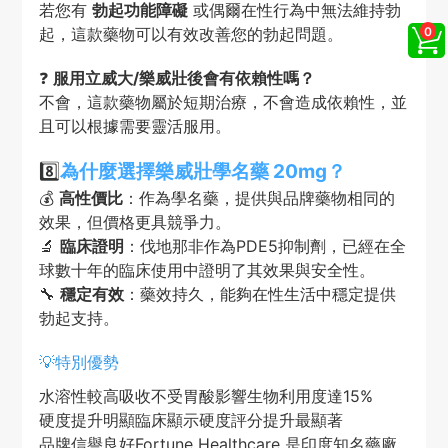
若您有
勃起功能障礙
或偶爾在性行為中無法維持勃
起，這款藥物可以有效改善您的勃起問題。
❓
服用立威大/樂威壯後會有依賴性嗎？
不會，這款藥物屬於短期治療，不會造成依賴性，並
且可以根據需要靈活服用。
8️⃣
為什麼選擇樂威壯學名藥 20mg？
💰
高性價比
：作為學名藥，提供與品牌藥物相同的
效果，但價格更具競爭力。
🔬
臨床證明
：伐地那非作為PDE5抑制劑，已經在全
球數十年的臨床使用中證明了其效果與安全性。
🔧
穩定有效
：藥效持久，能夠在性生活中穩定提供
勃起支持。
💡特別優勢
水溶性較高吸收不受胃酸影響生物利用度達15%
硬度提升明顯臨床顯示硬度評分提升最顯著
品牌信譽良好Fortune Healthcare 是印度知名藥廠