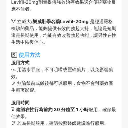
Levifil-20mg劑量提供強效治療效果適合傳統藥物反
應不佳者。
💡 立威大/
樂威壯學名藥Levifil-20mg
是經過嚴格
檢驗的藥品，能夠提供有效的勃起支持，無論是短期
還是長期使用，均能有效改善勃起功能，讓男性在性
生活中恢復信心。
5️⃣
使用方法
服用方式
🍶 用溫水吞服，不可咀嚼或壓碎藥片，以免影響藥
效。
🍲 無論飯前或飯後都可以服用，食物不會對藥效產
生顯著影響。
服用時間
⌛
建議在性行為前約 30 分鐘至 1 小時
服用，確保最
佳效果。
⏰ 若為長期服用，建議按照醫師建議進行服用。