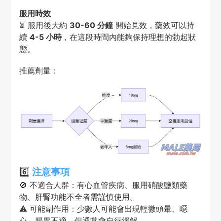
服用時效
⏳ 服用後大約
30-60 分鐘
開始見效，藥效可以持
續
4-5 小時
，在這段時間內能夠保持理想的勃起狀
態。
推薦劑量：
6️⃣
注意事項
🚫 不適合人群：有心血管疾病、服用硝酸鹽類藥
物、肝腎功能不全者需謹慎使用。
⚠️ 可能副作用：少數人可能會出現輕微頭暈、噁
心、腸胃不適，但通常會自行緩解。