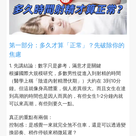
第一部分：多久才算「正常」？先破除你的
焦慮
1. 先講結論：數字只是參考，滿意才是關鍵
根據國際大規模研究，多數男性從進入到射精的時間
（醫學上稱「陰道內射精潛伏期」）大約在 3到10分
鐘。但這就像身高體重，個人差異很大。而且女生在達
到高潮的時間也是因人而異的，有些女生1-2分鐘內就
可以來高潮，有些則要久一點。
真正的重點有兩個：
控制感：是感覺一來就完全煞不住車，還是可以透過變
換節奏、稍作停頓來稍微延遲？