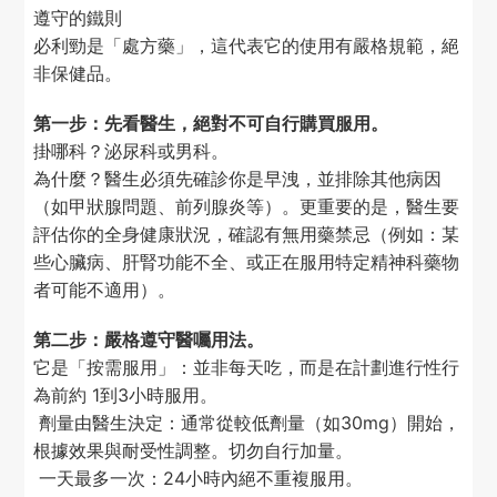
遵守的鐵則
必利勁是「處方藥」，這代表它的使用有嚴格規範，絕
非保健品。
第一步：先看醫生，絕對不可自行購買服用。
掛哪科？泌尿科或男科。
為什麼？醫生必須先確診你是早洩，並排除其他病因
（如甲狀腺問題、前列腺炎等）。更重要的是，醫生要
評估你的全身健康狀況，確認有無用藥禁忌（例如：某
些心臟病、肝腎功能不全、或正在服用特定精神科藥物
者可能不適用）。
第二步：嚴格遵守醫囑用法。
它是「按需服用」：並非每天吃，而是在計劃進行性行
為前約 1到3小時服用。
劑量由醫生決定：通常從較低劑量（如30mg）開始，
根據效果與耐受性調整。切勿自行加量。
一天最多一次：24小時內絕不重複服用。