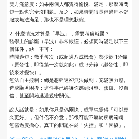
雙方滿意度：如果兩個人都覺得愉悅、滿足，那麼時間
短一點也完全沒問題。反之，如果時間很長但過程不舒
服或無法滿足，那也不是理想狀態。
2. 什麼情況才算是「早洩」，需要考慮就醫？
醫學上的診斷（早洩）非常嚴謹，必須同時滿足以下三
個條件，缺一不可：
時間過短：幾乎每次（或超過八成機會）都少於 1分鐘
（原發性，即從第一次就如此）或 3分鐘（繼發性，即
後來才變快）。
無法自主控制：總是想延遲卻無法做到，充滿無力感。
造成顯著困擾：這件事已經讓你感到沮喪、焦慮、沒自
信，甚至開始逃避親密關係。
說人話就是：如果你只是偶爾快，或單純覺得「可以更
久更好」，但伴侶不介意，那很可能不屬於疾病範疇，
無需過度擔心。真正的問題在於「失控」和「困擾」。