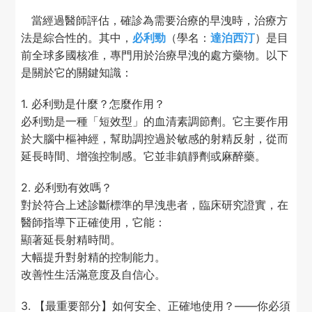
當經過醫師評估，確診為需要治療的早洩時，治療方
法是綜合性的。其中，
必利勁
（學名：
達泊西汀
）是目
前全球多國核准，專門用於治療早洩的處方藥物。以下
是關於它的關鍵知識：
1. 必利勁是什麼？怎麼作用？
必利勁是一種「短效型」的血清素調節劑。它主要作用
於大腦中樞神經，幫助調控過於敏感的射精反射，從而
延長時間、增強控制感。它並非鎮靜劑或麻醉藥。
2. 必利勁有效嗎？
對於符合上述診斷標準的早洩患者，臨床研究證實，在
醫師指導下正確使用，它能：
顯著延長射精時間。
大幅提升對射精的控制能力。
改善性生活滿意度及自信心。
3. 【最重要部分】如何安全、正確地使用？——你必須