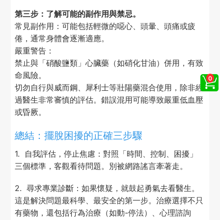
第三步：了解可能的副作用與禁忌。
常見副作用：可能包括輕微的噁心、頭暈、頭痛或疲
倦，通常身體會逐漸適應。
嚴重警告：
禁止與「硝酸鹽類」心臟藥（如硝化甘油）併用，有致
命風險。
切勿自行與威而鋼、犀利士等壯陽藥混合使用，除非經
過醫生非常審慎的評估。錯誤混用可能導致嚴重低血壓
或昏厥。
總結：擺脫困擾的正確三步驟
1. 自我評估，停止焦慮：對照「時間、控制、困擾」
三個標準，客觀看待問題。別被網路謠言牽著走。
2. 尋求專業診斷：如果懷疑，就鼓起勇氣去看醫生。
這是解決問題最科學、最安全的第一步。治療選擇不只
有藥物，還包括行為治療（如動-停法）、心理諮詢