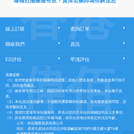
香港
哪種壯陽藥最有效？資深老藥師為你解迷思
線上訂購
查詢訂單
聯絡我們
資訊
ED評估
早洩評估
偉佰
溫馨提醒：
（1）使用雙效偉哥等壯陽藥時請謹慎，因個人體質差異，用量及效果可能不
同。請勿濫用藥品。
（2）確保偉哥用法正確，因錯誤的偉哥用法而導致任何事故，本站概不負
責。
（3）本站資訊僅供參考，不能取代專業醫師的建議。如有醫療健康問題，請
尋求醫師意見。
（4）購買印度偉哥等壯陽藥時，即表示您同意本站的相關說明及注意事項。
（5）請在購買前確認您已年滿18歲，或符合當地法律規定的法定年齡。
公司：偉佰國際貿易有限公司
地址：
香港九龍油尖旺區尖沙咀漆鹹道南79號中國五礦大廈15樓
衛署醫藥字第011826號