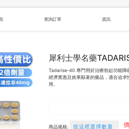
頁
查詢訂單
資訊
犀利士學名藥TADARIS
Tadarise-40 專門用於治療勃起功
經濟實惠且效果顯著的藥品，適合追求
用。
價
商品规格: