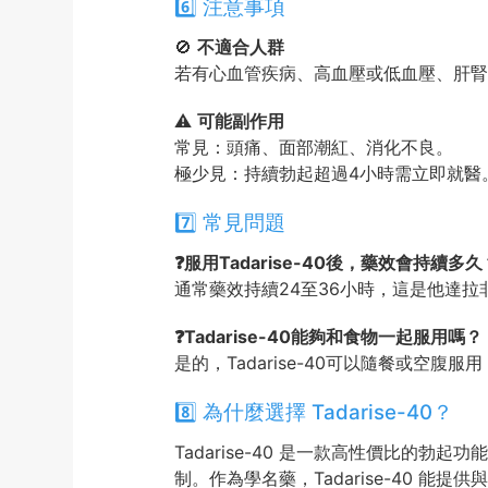
6️⃣ 注意事項
🚫
不適合人群
若有心血管疾病、高血壓或低血壓、肝腎
⚠️
可能副作用
常見：頭痛、面部潮紅、消化不良。
極少見：持續勃起超過4小時需立即就醫
7️⃣ 常見問題
❓服用Tadarise-40後，藥效會持續多久
通常藥效持續24至36小時，這是他達拉
❓Tadarise-40能夠和食物一起服用嗎？
是的，Tadarise-40可以隨餐或空腹
8️⃣ 為什麼選擇 Tadarise-40？
Tadarise-40 是一款高性價比的
制。作為學名藥，Tadarise-40 