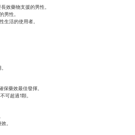
要長效藥物支援的男性。
的男性。
性生活的使用者。
用。
，確保藥效最佳發揮。
內不可超過1顆。
。
藥效。