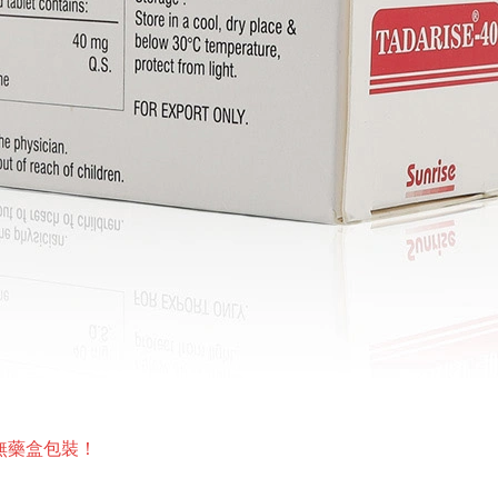
購無藥盒包裝！