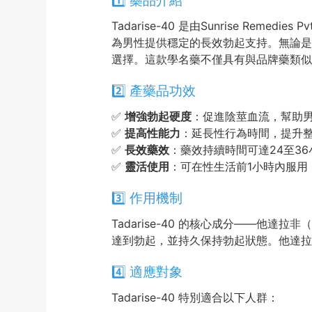
1️⃣ 藥品介紹
Tadarise-40 是由Sunrise Re
為男性提供穩定的長效勃起支持。無論是偶
選擇。這款學名藥不僅具有與品牌藥類似
2️⃣ 產藥品功效
✅
增強勃起硬度
：促進陰莖血流，幫助
✅
提高性能力
：延長性行為時間，提升
✅
長效藥效
：藥效持續時間可達24至3
✅
靈活使用
：可在性生活前1小時內服用
3️⃣ 作用機制
Tadarise-40 的核心成分——他達
達到勃起，並持久保持勃起狀態。他達拉
4️⃣ 適應對象
Tadarise-40 特別適合以下人群：