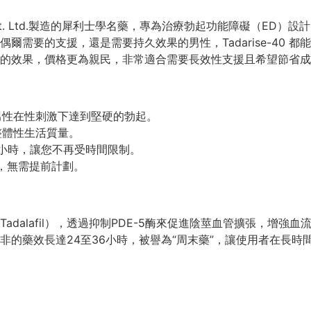
medies Pvt. Ltd.製造的犀利士學名藥，專為治療勃起功能障礙（
爾需要的支援，還是需要持久效果的男性，Tadarise-40 
的效果，價格更為親民，非常適合需要長效性支援且希望節省成
男性在性刺激下達到堅硬的勃起。
整體性生活質量。
6小時，讓您不再受時間限制。
，無需提前計劃。
拉非（Tadalafil），透過抑制PDE-5酶來促進陰莖血管擴張，
非的藥效長達24至36小時，被譽為“周末藥”，讓使用者在長時