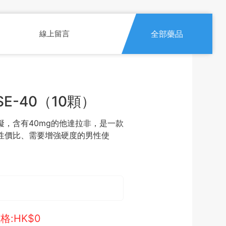
線上留言
全部藥品
E-40（10顆）
能障礙，含有40mg的他達拉非，是一款
性價比、需要增強硬度的男性使
格:HK$
0