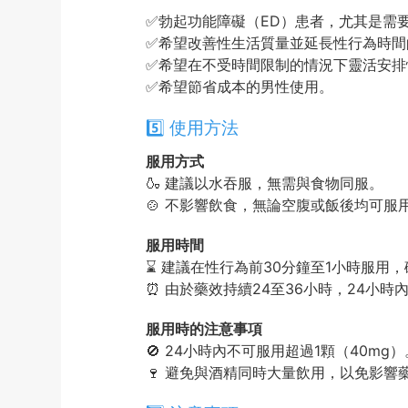
✅勃起功能障礙（ED）患者，尤其是需
✅希望改善性生活質量並延長性行為時間
✅希望在不受時間限制的情況下靈活安排
✅希望節省成本的男性使用。
5️⃣ 使用方法
服用方式
🍶 建議以水吞服，無需與食物同服。
🍲 不影響飲食，無論空腹或飯後均可服
服用時間
⌛ 建議在性行為前30分鐘至1小時服用
⏰ 由於藥效持續24至36小時，24小時
服用時的注意事項
🚫 24小時內不可服用超過1顆（40mg）
🍷 避免與酒精同時大量飲用，以免影響