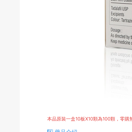
本品原裝一盒10板X10顆為100顆，零