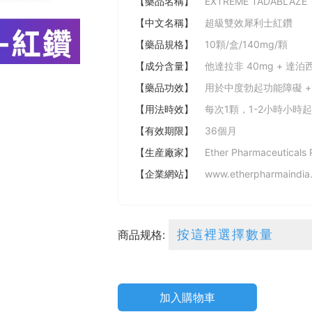
【藥品名稱】
EXTREME TADABLAZE
【中文名稱】
超級雙效犀利士紅鑽
【藥品規格】
10顆/盒/140mg/顆
【成分含量】
他達拉非 40mg + 達泊西
【藥品功效】
用於中度勃起功能障礙 +
【用法時效】
每次1顆，1-2小時小時
【有效期限】
36個月
【生産廠家】
Ether Pharmaceuticals 
【企業網站】
www.etherpharmaindia
商品规格:
加入購物車