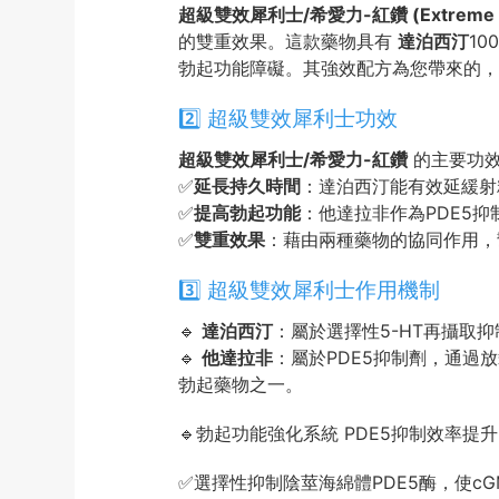
超級雙效犀利士/希愛力-紅鑽 (Extreme Ta
的雙重效果。這款藥物具有
達泊西汀
10
勃起功能障礙。其強效配方為您帶來的，
2️⃣ 超級雙效犀利士功效
超級雙效犀利士/希愛力-紅鑽
的主要功
✅
延長持久時間
：達泊西汀能有效延緩射
✅
提高勃起功能
：他達拉非作為PDE5
✅
雙重效果
：藉由兩種藥物的協同作用，
3️⃣ 超級雙效犀利士作用機制
🔹
達泊西汀
：屬於選擇性5-HT再攝取
🔹
他達拉非
：屬於PDE5抑制劑，通過
勃起藥物之一。
🔹勃起功能強化系統 PDE5抑制效率提
✅
選擇性抑制陰莖海綿體PDE5酶，使cG