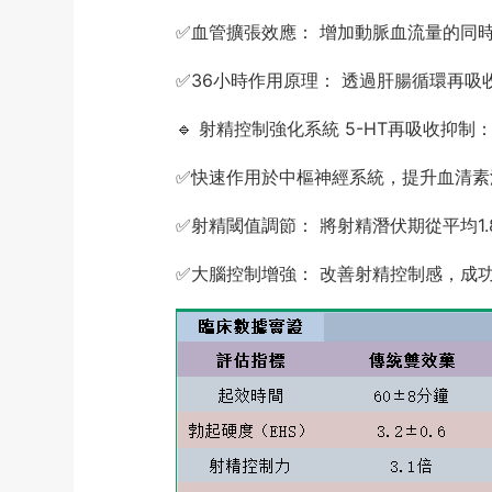
✅
血管擴張效應： 增加動脈血流量的同
✅
36小時作用原理： 透過肝腸循環再吸
🔹 射精控制強化系統 5-HT再吸收抑制
✅
快速作用於中樞神經系統，提升血清素
✅
射精閾值調節： 將射精潛伏期從平均1.
✅
大腦控制增強： 改善射精控制感，成功