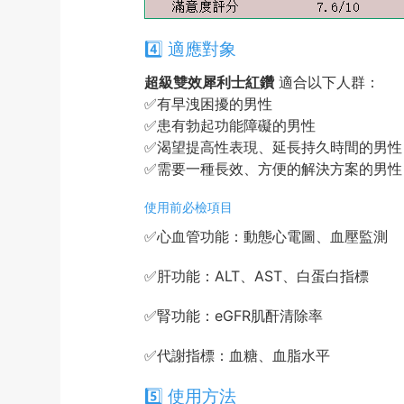
4️⃣ 適應對象
超級雙效犀利士紅鑽
適合以下人群：
✅
有早洩困擾的男性
✅
患有勃起功能障礙的男性
✅
渴望提高性表現、延長持久時間的男性
✅
需要一種長效、方便的解決方案的男性
使用前必檢項目
✅
心血管功能：動態心電圖、血壓監測
✅
肝功能：ALT、AST、白蛋白指標
✅
腎功能：eGFR肌酐清除率
✅
代謝指標：血糖、血脂水平
5️⃣ 使用方法