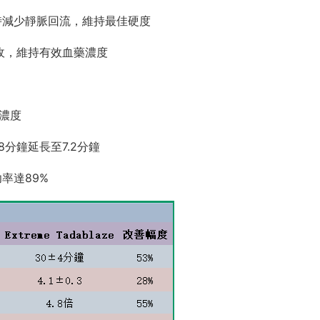
時減少靜脈回流，維持最佳硬度
收，維持有效血藥濃度
：
濃度
8分鐘延長至7.2分鐘
率達89%