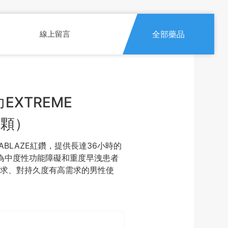
線上留言
全部藥品
EXTREME
0顆）
DABLAZE紅鑽，提供長達36小時的
為中度性功能障礙和重度早洩患者
需求、對持久度有高需求的男性使