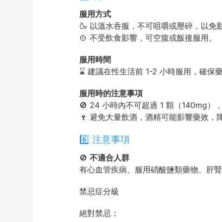
服用方式
🍶 以溫水吞服，不可咀嚼或壓碎，以免
🍲 不受飲食影響，可空腹或飯後服用。
服用時間
⌛ 建議在性生活前 1-2 小時服用，確
服用時的注意事項
🚫 24 小時內不可超過 1 顆（140
🍷 避免大量飲酒，酒精可能影響藥效，
6️⃣ 注意事項
🚫
不適合人群
有心血管疾病、服用硝酸鹽類藥物、肝腎
禁忌症分級
絕對禁忌：