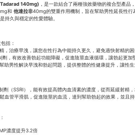
darad 140mg)
，是一款結合了兩種強效藥物的複合型產品
0mg和
他達拉非
40mg的雙重作用機制，旨在幫助男性延長性
是持久與穩定的性愛體驗。
效包括：
精，治療早洩，讓您在性行為中能持久更久，避免過快射精的困
抑制劑，有效改善勃起功能障礙，促進陰莖血液循環，讓勃起更加
幫助男性解決早洩和勃起問題，提供整體的性健康提升，讓性生
抑制劑（SSRI），能有效提高體內血清素的濃度，從而延緩射精
放鬆血管平滑肌，促進陰莖的血流，達到幫助勃起的效果，並且持
升：
MP濃度提升3.2倍