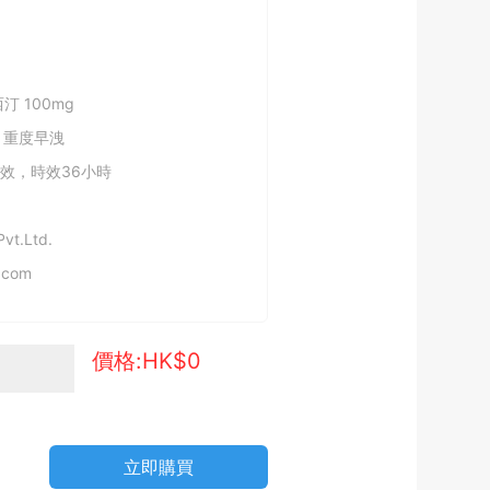
汀 100mg
 重度早洩
起效，時效36小時
Pvt.Ltd.
.com
價格:HK$
0
立即購買