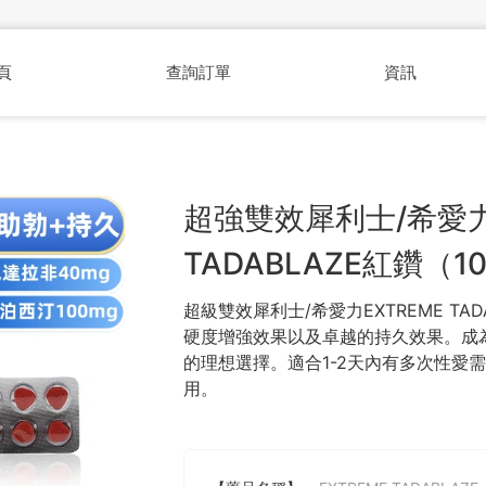
頁
查詢訂單
資訊
超強雙效犀利士/希愛力
TADABLAZE紅鑽（1
超級雙效犀利士/希愛力EXTREME TA
硬度增強效果以及卓越的持久效果。成
的理想選擇。適合1-2天內有多次性愛
用。