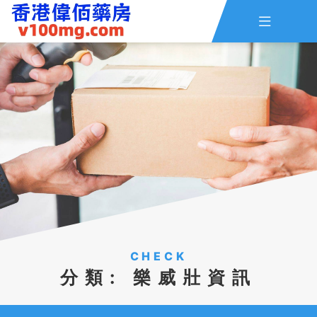

主頁
查詢訂單
資訊
線上留言
全部藥品
CHECK
分類:
樂威壯資訊