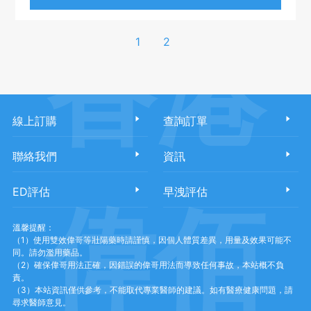
香港
1
2
線上訂購
查詢訂單
聯絡我們
資訊
ED評估
早洩評估
偉佰
溫馨提醒：
（1）使用雙效偉哥等壯陽藥時請謹慎，因個人體質差異，用量及效果可能不
同。請勿濫用藥品。
（2）確保偉哥用法正確，因錯誤的偉哥用法而導致任何事故，本站概不負
責。
（3）本站資訊僅供參考，不能取代專業醫師的建議。如有醫療健康問題，請
尋求醫師意見。