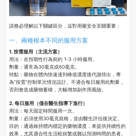
請務必理解以下關鍵區分，這對用藥安全至關重要：
一、兩種根本不同的服用方案
1. 按需服用（主流方案）
用法：在預期性行為前約 1-3 小時服用。
劑量：通常為30毫克或60毫克。
特點：藥物在體內快速達到峰值濃度後代謝排出，專
為“按需”控制單次情況設計。不適合每日服用此劑量，
否則會造成藥物蓄積，大幅增加副作用風險。
2. 每日服用（僅在醫生指導下進行）
用法：每天固定時間服用一次。
劑量：必須使用30毫克規格，並由醫生評估後決定。
目的：通過維持體內穩定的藥物濃度，來提供持續性的
效果，尤其適合性生活較頻繁或難以預測時間的患者。