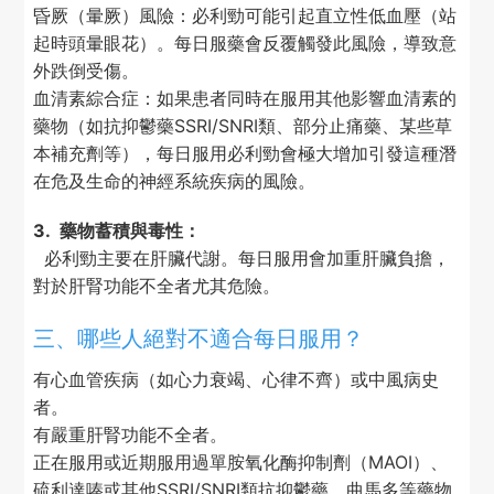
昏厥（暈厥）風險：必利勁可能引起直立性低血壓（站
起時頭暈眼花）。每日服藥會反覆觸發此風險，導致意
外跌倒受傷。
血清素綜合症：如果患者同時在服用其他影響血清素的
藥物（如抗抑鬱藥SSRI/SNRI類、部分止痛藥、某些草
本補充劑等），每日服用必利勁會極大增加引發這種潛
在危及生命的神經系統疾病的風險。
3. 藥物蓄積與毒性：
必利勁主要在肝臟代謝。每日服用會加重肝臟負擔，
對於肝腎功能不全者尤其危險。
三、哪些人絕對不適合每日服用？
有心血管疾病（如心力衰竭、心律不齊）或中風病史
者。
有嚴重肝腎功能不全者。
正在服用或近期服用過單胺氧化酶抑制劑（MAOI）、
硫利達嗪或其他SSRI/SNRI類抗抑鬱藥、曲馬多等藥物