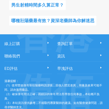
男生射精時間多久算正常？
香港
哪種壯陽藥最有效？資深老藥師為你解迷思
線上訂購
查詢訂單
聯絡我們
資訊
ED評估
早洩評估
偉佰
溫馨提醒：
（1）使用雙效偉哥等壯陽藥時請謹慎，因個人體質差異，用量及效果可能不
同。請勿濫用藥品。
（2）確保偉哥用法正確，因錯誤的偉哥用法而導致任何事故，本站概不負
責。
（3）本站資訊僅供參考，不能取代專業醫師的建議。如有醫療健康問題，請
尋求醫師意見。