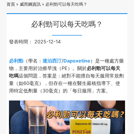
首頁
»
威而鋼資訊
»
必利勁可以每天吃嗎？
必利勁可以每天吃嗎？
發表時間：
2025-12-14
必利勁
（學名：
達泊西汀
/
Dapoxetine
）是一種處方藥
物，主要用於治療早洩（PE）。關於
必利勁可以每天
吃嗎
這個問題，答案是：絕對不能擅自每天服用常規劑
量（如60毫克），但存在一種在醫生嚴格指導下、使
用特定低劑量（30毫克）的「每日服用」方案。