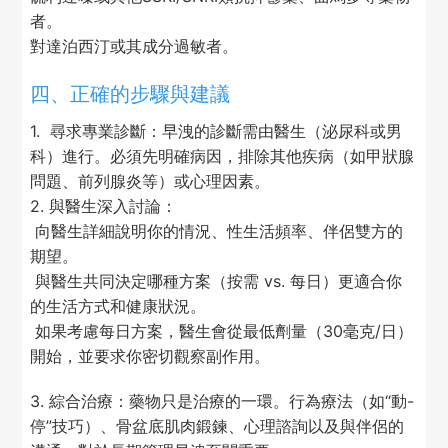
者。
對達泊西汀或其成分過敏者。
四、正確的步驟與建議
1. 尋求專業診斷：早洩的診斷需由醫生（泌尿科或男
科）進行。必須先明確病因，排除其他疾病（如甲狀腺
問題、前列腺炎等）或心理因素。
2. 與醫生深入討論：
向醫生詳細說明你的情況、性生活頻率、伴侶雙方的
期望。
與醫生共同決定哪種方案（按需 vs. 每日）更適合你
的生活方式和健康狀況。
如果考慮每日方案，醫生會從最低劑量（30毫克/日）
開始，並要求你密切觀察副作用。
3. 綜合治療：藥物只是治療的一環。行為療法（如“動-
停”技巧）、骨盆底肌肉鍛鍊、心理諮詢以及與伴侶的