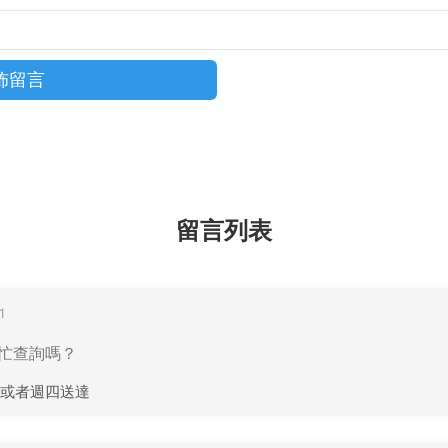
留言列表
1
幫忙查詢嗎？
或者週四送達