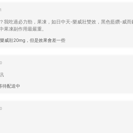
1
？我吃過必力勁，果凍，如日中天-樂威壯雙效，黑色藍鑽-威而
中果凍副作用最嚴重。
樂威壯20mg，但是效果會差一些
0
訊
裹等待配送中
0