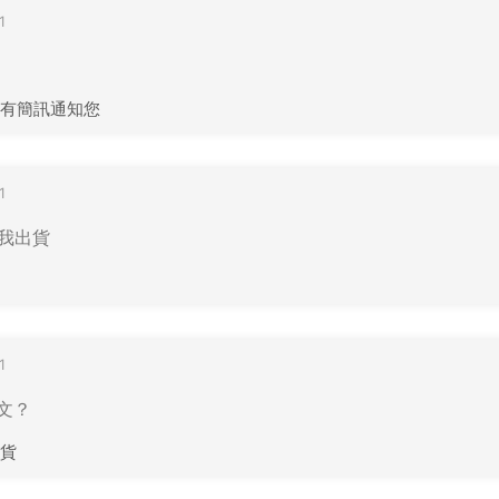
1
有簡訊通知您
1
我出貨
1
下文？
貨