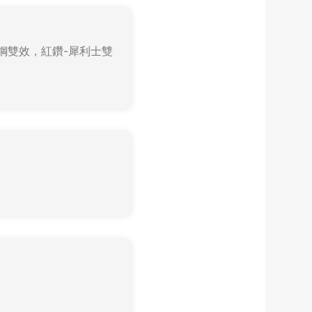
鋼雙效，紅鑽-犀利士雙