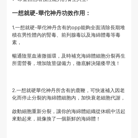
一想就硬-華佗神丹功效作用：
1.一想就硬-華佗神丹含有的opp能夠全面清除長期堆
積在男性體內的腎毒、前列腺毒以及海綿體毒等毒
素，
暢通陰莖血液微循環，及時補充海綿體細胞分裂再生
所需營養，增加陰莖儲備力，徹底解決陽痿早洩！
2.一想就硬華佗神丹所含有的鹿鞭，可快速補入因老
化而停止分裂的海綿體細胞內，加快衰老細胞代謝，
啟動細胞重新分裂，讓你的海綿體組織從休眠中活起
來動起來，就像換了一個新鮮的海綿體！