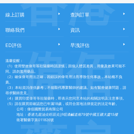
香港
線上訂購
查詢訂單
聯絡我們
資訊
ED評估
早洩評估
偉佰
溫馨提醒：
（1）使用雙效偉哥等壯陽藥時請謹慎，因個人體質差異，用量及效果可能不
同。請勿濫用藥品。
（2）確保偉哥用法正確，因錯誤的偉哥用法而導致任何事故，本站概不負
責。
（3）本站資訊僅供參考，不能取代專業醫師的建議。如有醫療健康問題，請
尋求醫師意見。
（4）購買印度偉哥等壯陽藥時，即表示您同意本站的相關說明及注意事項。
（5）請在購買前確認您已年滿18歲，或符合當地法律規定的法定年齡。
公司：偉佰國際貿易有限公司
地址：
香港九龍油尖旺區尖沙咀漆鹹道南79號中國五礦大廈15樓
衛署醫藥字第011826號