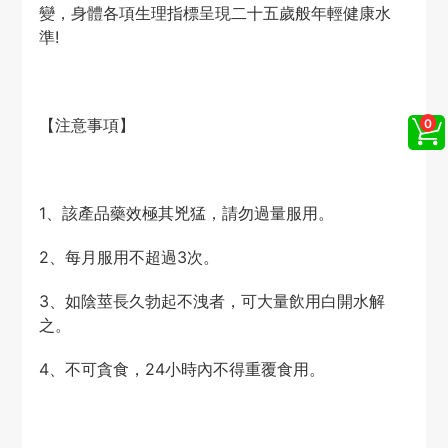
變，身體各項生理指標呈現二十五歲般年輕健康水
準!
【注意事項】
1、該產品藥效極其兇猛，請勿過量服用。
2、每月服用不超過3次。
3、如陰莖長久勃起不洩者，可大量飲用白開水解
之。
4、不可貪食，24小時內不得重覆食用。