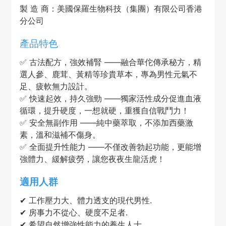
製 造 商：美國保羅生物科技（集團）有限公司香港
分公司
產品特色
✅ 古法配方，強效補腎 ——融合華佗傳承秘方，精
選人參、鹿茸、黃精等珍貴草本，專為男性元氣不
足、疲軟無力設計。
✅ 快速起效，持久強勁 ——獨家活性成分促進血液
循環，提升硬度，一想就硬，重獲自信戰鬥力！
✅ 安全無副作用 ——純中藥萃取，不添加西藥激
素，溫和滋補不傷身。
✅ 全面提升性能力 ——不僅改善勃起功能，更能增
強體力、緩解疲勞，讓您夜夜生龍活虎！
適用人群
✔ 工作壓力大、體力透支的現代男性.
✔ 房事力不從心、硬度不足者.
✔ 希望自然增強性能力的養生人士.