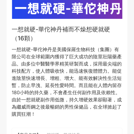
一想就硬-華佗神丹補而不燥想硬就硬
（16顆）
一想就硬-華佗神丹是美國保羅生物科技（集團）有
限公司在全球範圍内獲得了巨大成功的陰莖壯陽藥產
品。由多位中醫醫學界精英研製而成，採用最尖端的
科技配方，使人體吸收快，能迅速恢復體體力。能促
進陰莖快速增長、增粗、增大、能有效解決性生活短
暫，防止早洩、延長性愛時間。而且能在人體内留存
180小時的持久藥，不會產生任何副作用及依賴性。
由於一想就硬副作用低微，持久增硬效果卻顯著，成
為繼威而鋼之後最暢銷的男性保健品，在全球掀起了
購買狂潮！