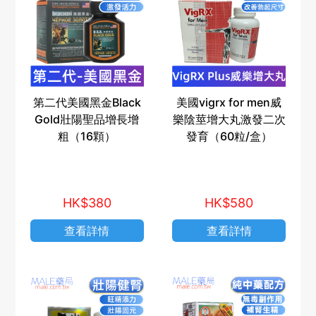
第二代美國黑金Black
美國vigrx for men威
Gold壯陽聖品增長增
樂陰莖增大丸激發二次
粗（16顆）
發育（60粒/盒）
HK$380
HK$580
查看詳情
查看詳情