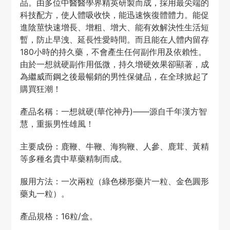
品。由多位中醫醫學界精英研製而成，採用最尖端的
科技配方，使人體吸收快，能迅速恢復體體力。能促
進陰莖快速增長、增粗、增大、能有效解決性生活短
暫，防止早洩、延長性愛時間。而且能在人體内留存
180小時的持久藥，不會產生任何副作用及依賴性。
由於一想就硬副作用低微，持久增硬效果卻顯著，成
為繼威而鋼之後最暢銷的男性保健品，在全球掀起了
購買狂潮！
產品名稱：一想就硬(華佗神丹)——源自千年漢方智
慧，重振男性雄風！
主要成份：鹿鞭、牛鞭、海狗鞭、人參、鹿茸、黃精
等多種名貴中草藥精制而成。
服用方法：一次兩粒（綠色梯形藥片一粒、金色圓形
藥丸一粒）。
產品規格：16粒/盒。