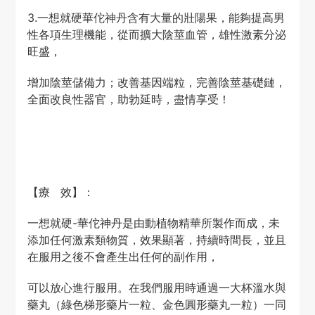
3.一想就硬華佗神丹含有大量的壯陽果，能夠提高男
性各項生理機能，從而擴大陰莖血管，雄性激素分泌
旺盛，
增加陰莖儲備力；改善基因端粒，完善陰莖基礎鏈，
全面改良性器官，助勃延時，盡情享受！
【療 效】：
一想就硬-華佗神丹是由動植物精華所製作而成，未
添加任何激素類物質，效果顯著，持續時間長，並且
在服用之後不會產生出任何的副作用，
可以放心進行服用。在我們服用時通過一大杯溫水與
藥丸（綠色梯形藥片一粒、金色圓形藥丸一粒）一同