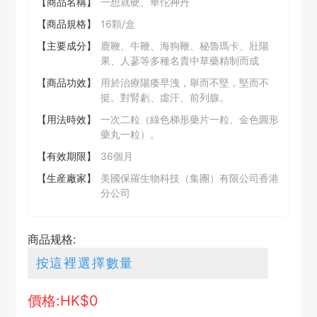
【商品名稱】
一想就硬、華佗神丹
【商品規格】
16顆/盒
【主要成分】
鹿鞭、牛鞭、海狗鞭、秘魯瑪卡、壯陽
果、人蔘等多種名貴中草藥精制而成
【商品功效】
用於治療陽痿早洩，舉而不堅，堅而不
挺。對腎虧、虛汗、前列腺。
【用法時效】
一次二粒（綠色梯形藥片一粒、金色圓形
藥丸一粒）。
【有效期限】
36個月
【生産廠家】
美國保羅生物科技（集團）有限公司香港
分公司
商品规格:
價格:HK$
0