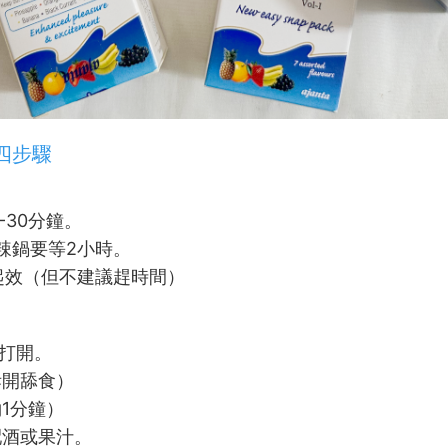
四步驟
-30分鐘。
辣鍋要等2小時。
鐘起效（但不建議趕時間）
折打開。
拆開舔食）
約1分鐘）
配酒或果汁。