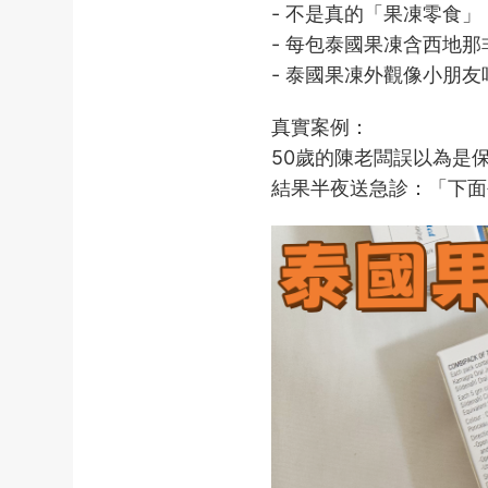
- 不是真的「果凍零食
- 每包泰國果凍含西地那
- 泰國果凍外觀像小朋
真實案例：
50歲的陳老闆誤以為是
結果半夜送急診：「下面