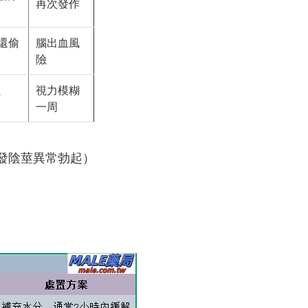
再次發作
0還偷
腦出血風
險
視力模糊
了
一周
引發陰莖異常勃起）