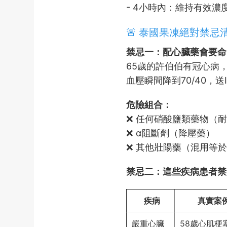
- 4小時內：維持有效濃
🚨 泰國果凍絕對禁
禁忌一：配心臟藥會要命
65歲的許伯伯有冠心病
血壓瞬間降到70/40，送
危險組合：
❌ 任何硝酸鹽類藥物（耐絞
❌ α阻斷劑（降壓藥）
❌ 其他壯陽藥（混用等
禁忌二：這些疾病患者禁
疾病
真實案
嚴重心臟
58歲心肌梗