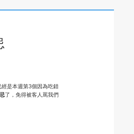
忌
已經是本週第3個因為吃錯
忌
了，免得被客人罵我們