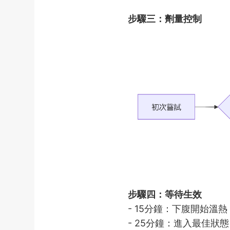
步驟三：劑量控制
步驟四：等待生效
- 15分鐘：下腹開始溫熱
- 25分鐘：進入最佳狀態