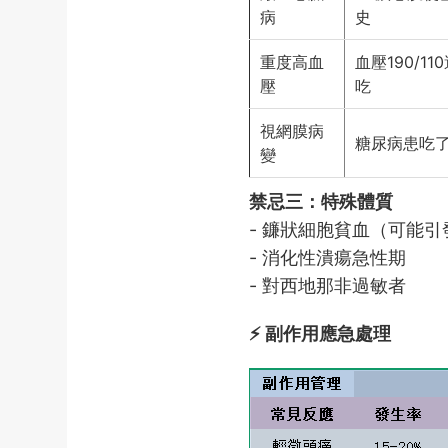
病
史
重度高血
血壓190/11
壓
吃
視網膜病
糖尿病患吃
變
禁忌三：特殊體質
- 鐮狀細胞貧血（可能
- 消化性潰瘍急性期
- 對西地那非過敏者
⚡ 副作用應急處理