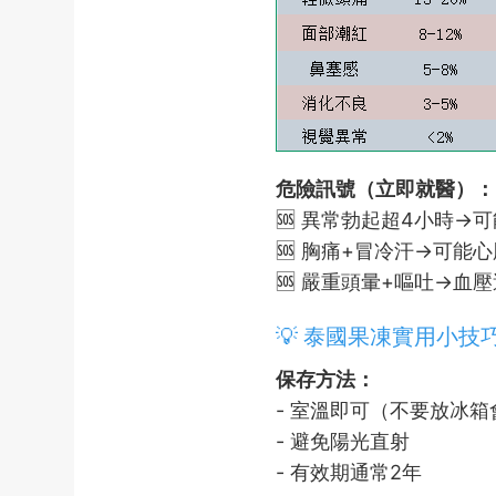
危險訊號（立即就醫）：
🆘 異常勃起超4小時→
🆘 胸痛+冒冷汗→可能
🆘 嚴重頭暈+嘔吐→血
💡 泰國果凍實用小技
保存方法：
- 室溫即可（不要放冰箱
- 避免陽光直射
- 有效期通常2年