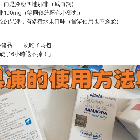
」，而是液態西地那非（威而鋼）
非100mg（等同傳統藍色小藥丸）
友吃的果凍，有多種水果口味（當眾使用也不尷尬）
保健品，一次吃了兩包
硬了6小時退不掉！」