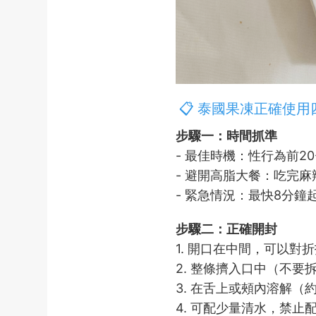
📋 泰國果凍正確使用
步驟一：時間抓準
- 最佳時機：性行為前20
- 避開高脂大餐：吃完麻
- 緊急情況：最快8分
步驟二：正確開封
1. 開口在中間，可以對
2. 整條擠入口中（不要
3. 在舌上或頰內溶解（
4. 可配少量清水，禁止