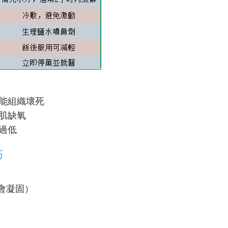
可能組織壞死
心肌缺氧
壓過低
巧
會凝固）