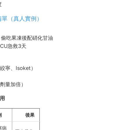
度
忌清單（真人實例）
，偷吃果凍後配硝化甘油
ICU急救3天
寧、Isoket）
於劑量加倍）
用
例
後果
塞病