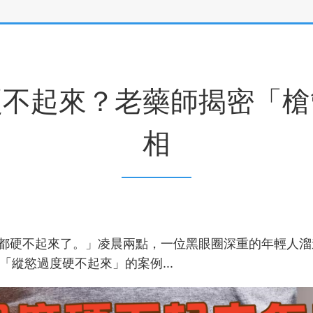
硬不起來？老藥師揭密「槍
相
手槍都硬不起來了。」凌晨兩點，一位黑眼圈深重的年輕人
縱慾過度硬不起來」的案例...