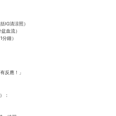
括IG清涼照）
骨盆血流）
1分鐘）
然有反應！」
）：