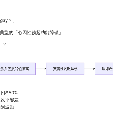
gay？」
典型的「心因性勃起功能障礙」
」？
下降50%
血效率變差
固酮波動