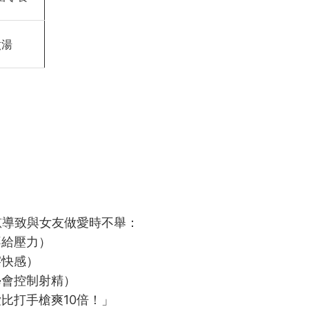
煮湯
慰導致與女友做愛時不舉：
不給壓力）
擦快感）
學會控制射精）
愛比打手槍爽10倍！」