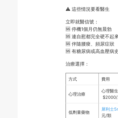
⚠️ 這些情況要看醫生
立即就醫信號：
🆘 停機1個月仍無晨勃
🆘 連自慰都完全硬不起
🆘 伴隨腰痠、頻尿症狀
🆘 有糖尿病或高血壓病
治療選擇：
方式
費用
心理醫
心理治療
$2000
犀利士5
低劑量藥物
元/顆