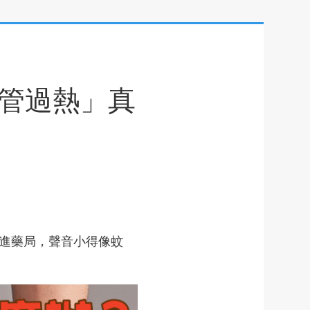
管過熱」真
溜進藥局，聲音小得像蚊