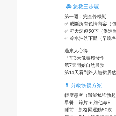
🚑 急救三步驟
第一週：完全停機期
✅ 戒斷所有色情內容（包
✅ 每天深蹲50下（促進
✅ 冷水沖洗下體（早晚各
過來人心得：
「前3天像毒癮發作
第7天開始自然晨勃
第14天看到路人短裙居
💊 分級恢復方案
輕度患者（還能勉強勃起
早餐：鋅片 + 維他命E
睡前：凱格爾運動50次