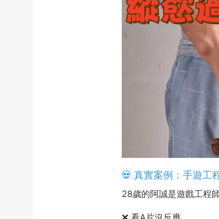
💀 真實案例：手遊工
28歲的阿誠是遊戲工程
❌ 看A片沒反應