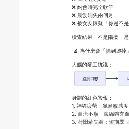
❌ 約會時完全軟竿
❌ 晨勃消失兩個月
❌ 被女友懷疑「你是不是
檢查結果：不是陽痿，是
🔬 為什麼會「操到壞掉
大腦的罷工抗議：
身體的紅色警報：
1. 神經疲勞：龜頭敏感度
2. 血流不順：海綿體充
3. 荷爾蒙失調：短期睪