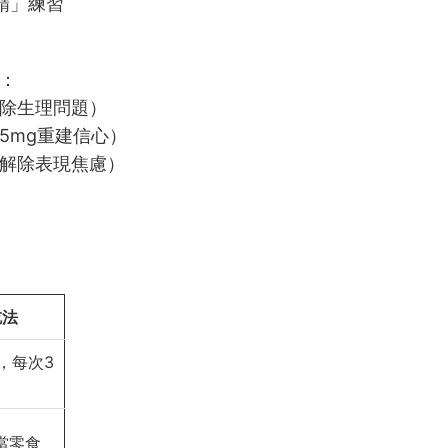
精」練習
：
除生理問題）
5mg重建信心）
解除表現焦慮）
法
，每次3
當零食