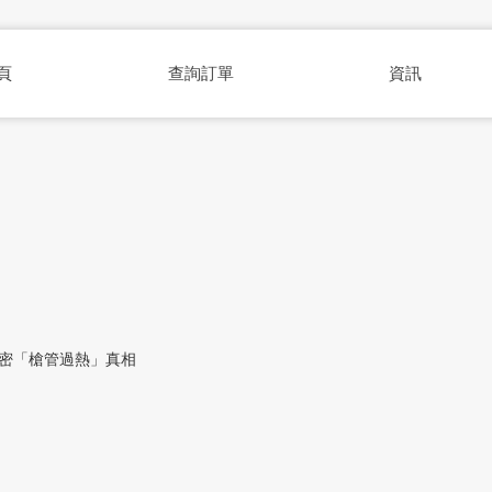
頁
查詢訂單
資訊
密「槍管過熱」真相