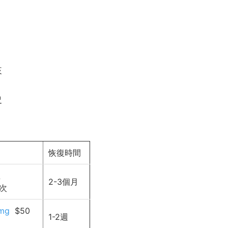
來
史
恢復時間
生
2-3個月
/次
mg
$50
1-2週