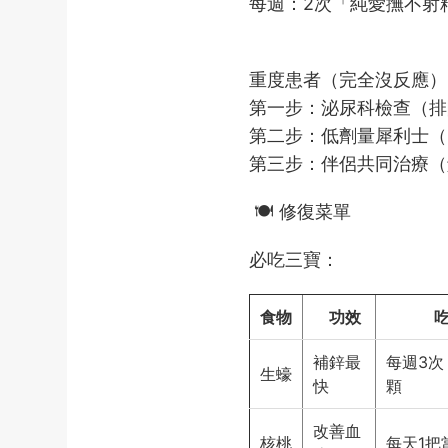
每週：2次「純愛撫不射
重度患者（完全沒反應）
第一步：泌尿科檢查（排
第二步：低劑量犀利士（
第三步：伴侶共同治療（
🍽 修復菜單
必吃三寶：
食物
功效
吃
補鋅最
每週3次
生蠔
快
顆
改善血
核桃
每天1把