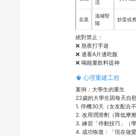
流
溫補腎
韭菜
炒蛋或
陽
絕對禁止：
❌ 熬夜打手遊
❌ 邊看A片邊吃飯
❌ 喝能量飲料提神
🧠 心理重建工程
案例：大學生的重生
22歲的大學生因每天自
1. 停機30天（女友配合
2. 改用潤滑劑（降低摩
3. 練習「停動技巧」（
4. 成功恢復：「現在做